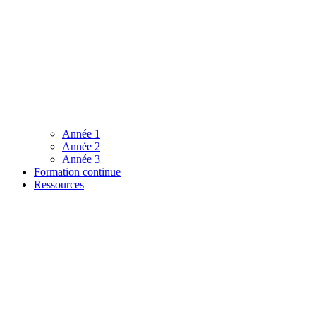
Année 1
Année 2
Année 3
Formation continue
Ressources